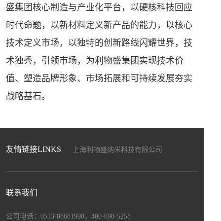
盛集团核心制造与产业化平台，以硬核科技回应
时代命题，以新材料定义新产品的能力，以核心
技术定义市场，以独特的创新路线闪耀世界，技
术独秀，引领市场，为利物盛集团实现技术价
值、塑造品牌形象、市场拓展和可持续发展夯实
战略基石。
友情链接LINKS
上海利物盛纳米科技有限公司
上海盛畅达新材料科技发展有限公司
上海暖能电子科技有限公司
上海驰程化工工贸有限公司
联系我们
江苏和自兴智能设备制造有限公司
上海博驻科技新材料科技有限公司
公司电话：0513-88681998，400-698-5258