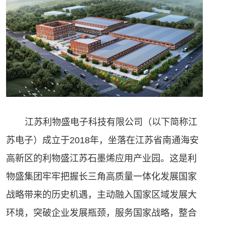
江苏利物盛电子科技有限公司（以下简称江
苏电子）成立于2018年，坐落在江苏省南通海安
高新区的利物盛江苏石墨烯应用产业园。这是利
物盛集团牢牢把握长三角高质量一体化发展国家
战略带来的历史机遇，主动融入国家区域发展大
环境，突破企业发展瓶颈，服务国家战略，整合