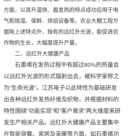
方面，以其升温快、面发热的特点成功应用于电
气柜除湿、保鲜、烘焙设备等。农业大棚工程方
面除上述特点外，独有的远红外光波，能促进农
作物的生长，大幅度提升产量。
二、远红外大健康产品
石墨烯在发热过程中有超过80%的热量会
以远红外光波的形式辐射出去，被科学家称之
为“生命光波”。江苏电子以此特性为基础研发
出各种远红外发热纤维及织物，并根据材料的
特性围绕“功能实现”和“客户需求”两大维度来研
发生产相关产品。远红外大健康产品主要集中
在智能穿戴、家居及采暖等方面，如石墨烯功