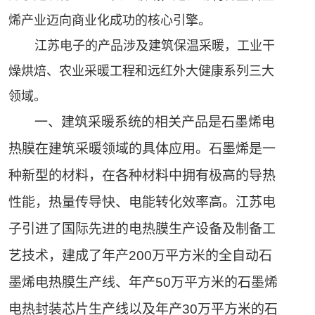
烯产业迈向商业化成功的核心引擎。
江苏电子的产品涉及建筑保温采暖，工业干
燥烘焙、农业采暖工程和远红外大健康系列三大
领域。
一、建筑采暖系统的相关产品是石墨烯电
热膜在建筑采暖领域的具体应用。石墨烯是一
种新型的材料，在各种材料中拥有极高的导热
性能，热量传导快、电能转化效率高。江苏电
子引进了国际先进的电热膜生产设备及制备工
艺技术，建成了年产200万平方米的全自动石
墨烯电热膜生产线、年产50万平方米的石墨烯
电热封装芯片生产线以及年产30万平方米的石