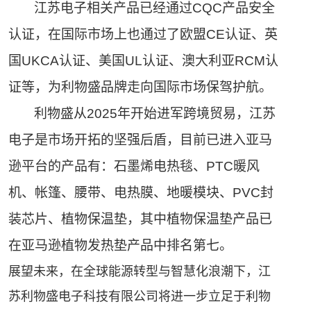
江苏电子相关产品已经通过CQC产品安全
认证，在国际市场上也通过了欧盟CE认证、英
国UKCA认证、美国UL认证、澳大利亚RCM认
证等，为利物盛品牌走向国际市场保驾护航。
利物盛从2025年开始进军跨境贸易，江苏
电子是市场开拓的坚强后盾，目前已进入亚马
逊平台的产品有：石墨烯电热毯、PTC暖风
机、帐篷、腰带、电热膜、地暖模块、PVC封
装芯片、植物保温垫，其中植物保温垫产品已
在亚马逊植物发热垫产品中排名第七。
展望未来，在全球能源转型与智慧化浪潮下，江
苏利物盛电子科技有限公司将进一步立足于利物