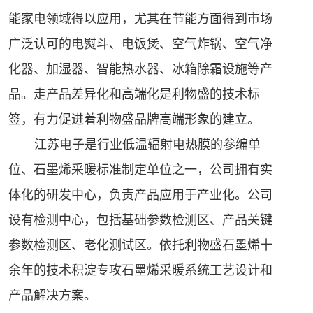
能家电领域得以应用，尤其在节能方面得到市场
广泛认可的电熨斗、电饭煲、空气炸锅、空气净
化器、加湿器、智能热水器、冰箱除霜设施等产
品。走产品差异化和高端化是利物盛的技术标
签，有力促进着利物盛品牌高端形象的建立。
江苏电子是行业低温辐射电热膜的参编单
位、石墨烯采暖标准制定单位之一，公司拥有实
体化的研发中心，负责产品应用于产业化。公司
设有检测中心，包括基础参数检测区、产品关键
参数检测区、老化测试区。依托利物盛石墨烯十
余年的技术积淀专攻石墨烯采暖系统工艺设计和
产品解决方案。