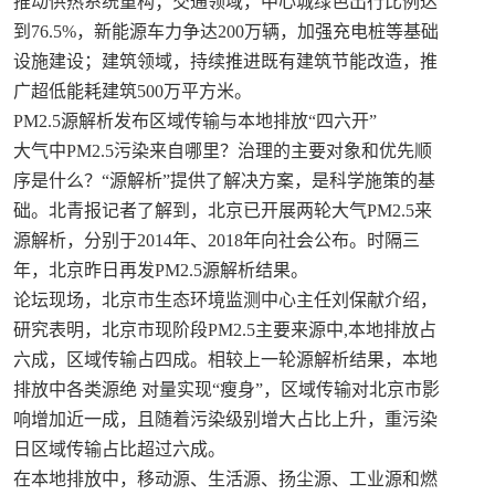
推动供热系统重构；交通领域，中心城绿色出行比例达
到76.5%，新能源车力争达200万辆，加强充电桩等基础
设施建设；建筑领域，持续推进既有建筑节能改造，推
广超低能耗建筑500万平方米。
PM2.5源解析发布区域传输与本地排放“四六开”
大气中PM2.5污染来自哪里？治理的主要对象和优先顺
序是什么？“源解析”提供了解决方案，是科学施策的基
础。北青报记者了解到，北京已开展两轮大气PM2.5来
源解析，分别于2014年、2018年向社会公布。时隔三
年，北京昨日再发PM2.5源解析结果。
论坛现场，北京市生态环境监测中心主任刘保献介绍，
研究表明，北京市现阶段PM2.5主要来源中,本地排放占
六成，区域传输占四成。相较上一轮源解析结果，本地
排放中各类源绝 对量实现“瘦身”，区域传输对北京市影
响增加近一成，且随着污染级别增大占比上升，重污染
日区域传输占比超过六成。
在本地排放中，移动源、生活源、扬尘源、工业源和燃