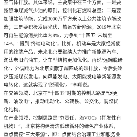
室气体排放。具体来说，主要集中在三个方面，一是要
按照净煤减气少油的原则，控制化石燃料总量；二是要
加强建筑节能，完成3000万平方米以上公共建筑节能改
造；三是要积极发展光伏、热泵等新能源，2019年北京
可再生能源消费比重为8%，力争到“十四五”末增至
14%。“提到‘终端电动化’，比如，机动车是大家经常使
用的终端产品，未来北京要继续大力推广新能源汽车、
淘汰老旧汽油车，让车型结构更加优化。再说‘远端脱碳
化’，外调电力为北京贡献了超四成的碳排放，今后要逐
步压减煤炭发电，向风能发电、太阳能发电等新能源发
电转化，这就实现了‘脱碳化’。”李翔说。
在交通领域，北京在“十四五”时期的控制思路是“促更
新、油改电”，推动电动化、公转铁、公交化，调整优
化结构。
在产业领域，控制思路是“夯责任，治VOCs（挥发性有
机物）”，北京将构建清洁低碳循环的绿色产业体系，
重点管控“三大来源”，即：点面结合治理工业和服务业