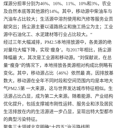
煤源分担率分别为46%、16%、11%、10%和3%，农业
及自然本底等其他源约14%。其中，移动源中柴油车与
汽油车占比较大；生活源中溶剂使用和汽修等服务业贡
献突出；扬尘源主要以道路扬尘和施工扬尘为主；工业
源中石油化工、水泥建材等行业占比较大。“
经过三年大幅减排，PM2.5本地排放源中，各类源的绝
对量均大幅下降，实现‘瘦身’。与2017年相比，扬尘源
降幅最 大，其次是工业源和移动源。”刘保献说，在总
量“瘦身”的情况下，本地排放各类源相对构成比例略有
变化。其中，移动源占比（46%）依然最 高，因排放基
数大，移动源在全年不同时段和空间范围内均是本地大
气PM2.5第 一大来源，这与世界发达城市特征相似。生
活源占比凸显，成为第二大来源。随着能源、产业结构
优化提升，包括支撑城市刚性运转、服务业和涉及居民
生活排放在内的生活源进一步凸显，呈现出特大型都市
的典型污染特征。
聚焦三大领域北京明确“十四五”治污路线图