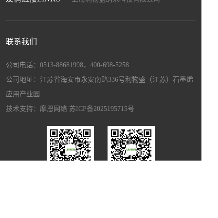
上海盛畅达新材料科技发展有限公司
上海暖能电子科技有限公司
上海驰程化工工贸有限公司
联系我们
江苏和自兴智能设备制造有限公司
上海博驻科技新材料科技有限公司
公司电话：0513-88681998，400-698-5258
上海宏昌汽配有限公司
公司地址：江苏省海安市永安南路336号利物盛（江苏）石墨烯
应用产业园
技术支持：
摩恩网络
苏ICP备2025195715号
江苏利物盛
上海暖能
Copyright © 江苏利物盛电子科技有限公司 主要从事于
石墨烯