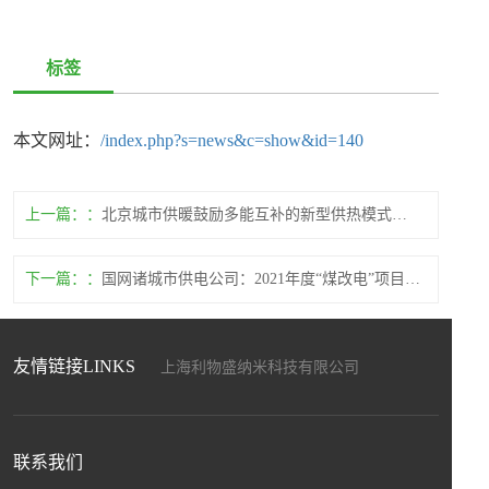
标签
本文网址：
/index.php?s=news&c=show&id=140
上一篇：
北京城市供暖鼓励多能互补的新型供热模式，推动供热系统重构
下一篇：
国网诸城市供电公司：2021年度“煤改电”项目全面竣工
友情链接LINKS
上海利物盛纳米科技有限公司
上海盛畅达新材料科技发展有限公司
上海暖能电子科技有限公司
上海驰程化工工贸有限公司
联系我们
江苏和自兴智能设备制造有限公司