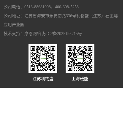
上海博驻科技新材料科技有限公司
公司电话：0513-88681998，400-698-5258
上海宏昌汽配有限公司
公司地址：江苏省海安市永安南路336号利物盛（江苏）石墨烯
应用产业园
技术支持：
摩恩网络
苏ICP备2025195715号
江苏利物盛
上海暖能
Copyright © 江苏利物盛电子科技有限公司 主要从事于
石墨烯
地暖系统
、
石墨烯远红外地毯
、
石墨烯远红外取暖器
、
石墨烯远红外汗蒸房
、
石墨烯远红外壁
画
的生产和销售，欢迎来电咨询
声明：本站部分内容图片来源于互联网，如有侵权第一时间联