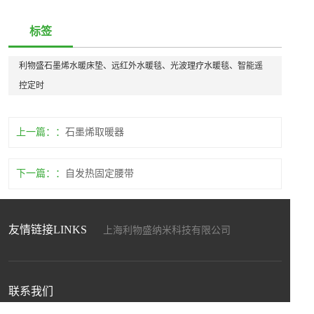
标签
利物盛石墨烯水暖床垫、远红外水暖毯、光波理疗水暖毯、智能遥
控定时
上一篇：
石墨烯取暖器
下一篇：
自发热固定腰带
友情链接LINKS
上海利物盛纳米科技有限公司
上海盛畅达新材料科技发展有限公司
上海暖能电子科技有限公司
上海驰程化工工贸有限公司
联系我们
江苏和自兴智能设备制造有限公司